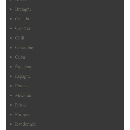
Bretagne
Canada
Cap-Vert
Chili
Colombie
Cuba
Équateur
Espagne
France
Mexique
Pérou
Portugal
Randonnée