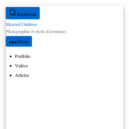
Aller
Recherche
au
contenu
Skraved Outdoor
Photographie et récits d'aventures
Menu
Portfolio
Vidéos
Articles
Tous les articles
Réflexions
Par pays
Amérique Centrale
Brésil