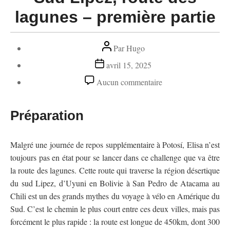
lagunes – première partie
Auteur
Par
Hugo
de
Date
avril 15, 2025
l’article
de
sur
Aucun commentaire
l’article
Sud
Lipez,
Préparation
route
des
Malgré une journée de repos supplémentaire à Potosí, Elisa n’est
lagunes
toujours pas en état pour se lancer dans ce challenge que va être
–
la route des lagunes. Cette route qui traverse la région désertique
première
du sud Lipez, d’Uyuni en Bolivie à San Pedro de Atacama au
partie
Chili est un des grands mythes du voyage à vélo en Amérique du
Sud. C’est le chemin le plus court entre ces deux villes, mais pas
forcément le plus rapide : la route est longue de 450km, dont 300