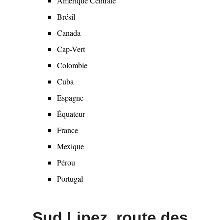
Amérique Centrale
menu
Brésil
Canada
Cap-Vert
Colombie
Cuba
Espagne
Équateur
France
Mexique
Pérou
Portugal
Sud Lipez, route des