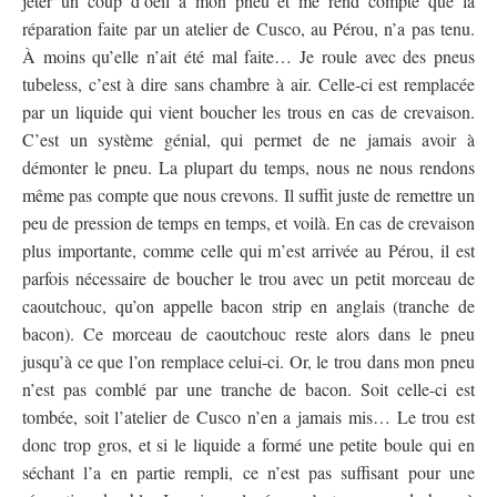
jeter un coup d’oeil à mon pneu et me rend compte que la
réparation faite par un atelier de Cusco, au Pérou, n’a pas tenu.
À moins qu’elle n’ait été mal faite… Je roule avec des pneus
tubeless, c’est à dire sans chambre à air. Celle-ci est remplacée
par un liquide qui vient boucher les trous en cas de crevaison.
C’est un système génial, qui permet de ne jamais avoir à
démonter le pneu. La plupart du temps, nous ne nous rendons
même pas compte que nous crevons. Il suffit juste de remettre un
peu de pression de temps en temps, et voilà. En cas de crevaison
plus importante, comme celle qui m’est arrivée au Pérou, il est
parfois nécessaire de boucher le trou avec un petit morceau de
caoutchouc, qu’on appelle bacon strip en anglais (tranche de
bacon). Ce morceau de caoutchouc reste alors dans le pneu
jusqu’à ce que l’on remplace celui-ci. Or, le trou dans mon pneu
n’est pas comblé par une tranche de bacon. Soit celle-ci est
tombée, soit l’atelier de Cusco n’en a jamais mis… Le trou est
donc trop gros, et si le liquide a formé une petite boule qui en
séchant l’a en partie rempli, ce n’est pas suffisant pour une