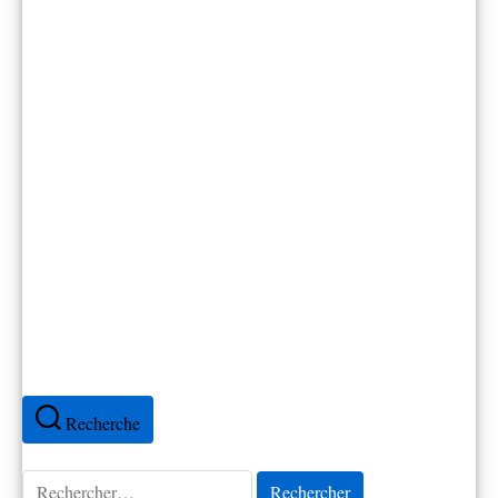
Canada
Cap-Vert
Colombie
Cuba
Espagne
Équateur
France
Mexique
Pérou
Portugal
Recherche
Rechercher :