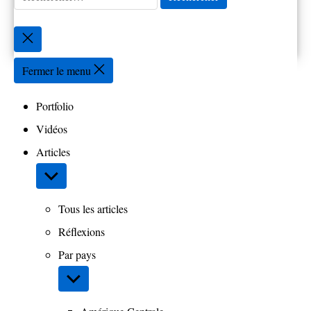
Fermer
la
recherche
Fermer le menu
Portfolio
Vidéos
Articles
Afficher
le
sous-
Tous les articles
menu
Réflexions
Par pays
Afficher
le
sous-