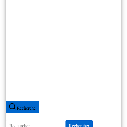
Canada
Cap-Vert
Colombie
Cuba
Espagne
Équateur
France
Mexique
Pérou
Portugal
Recherche
Rechercher :