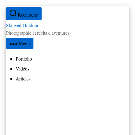
Aller
Recherche
au
contenu
Skraved Outdoor
Photographie et récits d'aventures
Menu
Portfolio
Vidéos
Articles
Tous les articles
Réflexions
Par pays
Amérique Centrale
Brésil