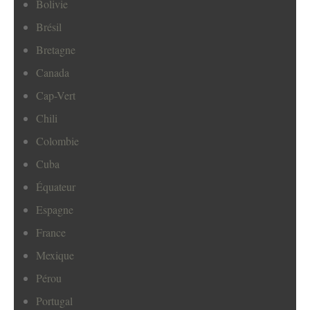
Bolivie
Brésil
Bretagne
Canada
Cap-Vert
Chili
Colombie
Cuba
Équateur
Espagne
France
Mexique
Pérou
Portugal