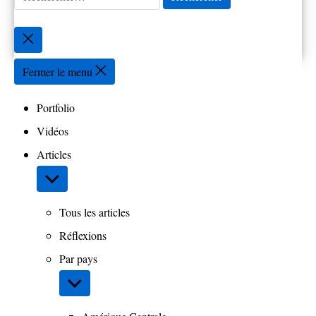
Fermer
la
recherche
Fermer le menu
Portfolio
Vidéos
Articles
Afficher
le
sous-
Tous les articles
menu
Réflexions
Par pays
Afficher
le
sous-