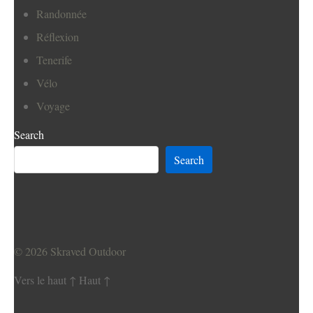
Randonnée
Réflexion
Tenerife
Vélo
Voyage
Search
Search
© 2026
Skraved Outdoor
Vers le haut
↑
Haut
↑