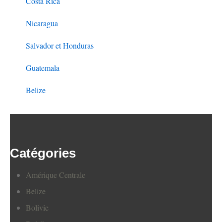
Costa Rica
Nicaragua
Salvador et Honduras
Guatemala
Belize
Catégories
Amérique Centrale
Belize
Bolivie