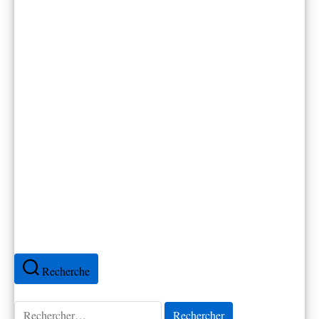
Canada
Cap-Vert
Colombie
Cuba
Espagne
Équateur
France
Mexique
Pérou
Portugal
Recherche
Rechercher :