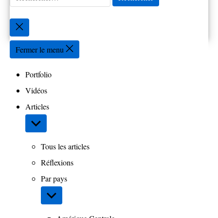
Fermer
la
recherche
Fermer le menu
Portfolio
Vidéos
Articles
Afficher
le
sous-
Tous les articles
menu
Réflexions
Par pays
Afficher
le
sous-