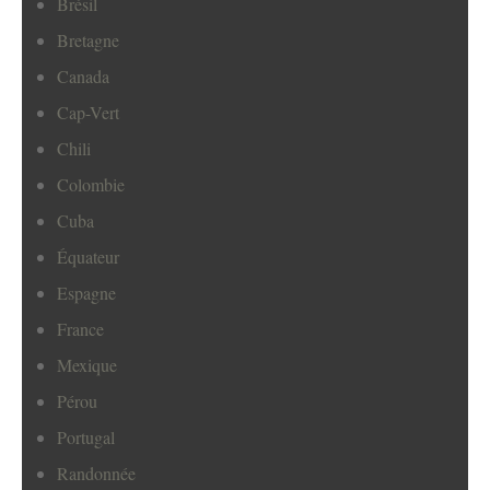
Brésil
Bretagne
Canada
Cap-Vert
Chili
Colombie
Cuba
Équateur
Espagne
France
Mexique
Pérou
Portugal
Randonnée