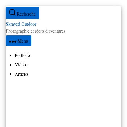
Aller
Recherche
au
contenu
Skraved Outdoor
Photographie et récits d'aventures
Menu
Portfolio
Vidéos
Articles
Tous les articles
Réflexions
Par pays
Amérique Centrale
Brésil