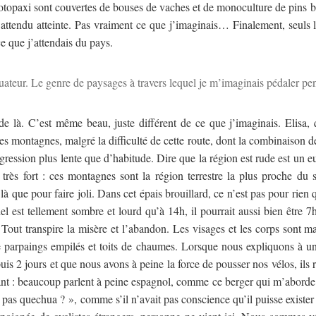
otopaxi sont couvertes de bouses de vaches et de monoculture de pins bi
lle attendu atteinte. Pas vraiment ce que j’imaginais… Finalement, seuls
e que j’attendais du pays.
uateur. Le genre de paysages à travers lequel je m’imaginais pédaler
de là. C’est même beau, juste différent de ce que j’imaginais. Elisa, qu
es montagnes, malgré la difficulté de cette route, dont la combinaison d
gression plus lente que d’habitude. Dire que la région est rude est un e
s, très fort : ces montagnes sont la région terrestre la plus proche du 
 là que pour faire joli. Dans cet épais brouillard, ce n’est pas pour rien
iel est tellement sombre et lourd qu’à 14h, il pourrait aussi bien être 7
. Tout transpire la misère et l’abandon. Les visages et les corps sont m
 que parpaings empilés et toits de chaumes. Lorsque nous expliquons à
s 2 jours et que nous avons à peine la force de pousser nos vélos, ils r
nt : beaucoup parlent à peine espagnol, comme ce berger qui m’aborde
es pas quechua ? », comme s’il n’avait pas conscience qu’il puisse existe