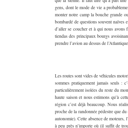
que la sienne. Il faut dire qu’à part un
gens, dont le mode de vie a probablement
monter notre camp la bouche grande ouver
bombardé de questions souvent naïves e
d’aller se coucher et à qui nous avons f
tiendas des principaux bourgs avoisinant
prendre l’avion au dessus de l’Atlantiq
Les routes sont vides de véhicules motor
sommes pratiquement jamais seuls : c
particulièrement isolées du reste du mon
haute saison et nous estimons qu’à cett
région c’est déjà beaucoup. Nous réalis
proche de la randonnée pédestre que du cy
autonomie). Cette absence de moteurs, l’a
à peu près n’importe où (il suffit de tr