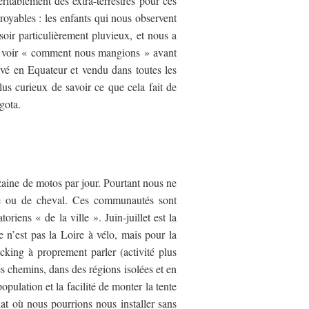
ritablement des extra-terrestres pour ces
royables : les enfants qui nous observent
soir particulièrement pluvieux, et nous a
 à voir « comment nous mangions » avant
tivé en Equateur et vendu dans toutes les
lus curieux de savoir ce que cela fait de
gota.
zaine de motos par jour. Pourtant nous ne
le ou de cheval. Ces communautés sont
iens « de la ville ». Juin-juillet est la
 n’est pas la Loire à vélo, mais pour la
cking à proprement parler (activité plus
es chemins, dans des régions isolées et en
pulation et la facilité de monter la tente
lat où nous pourrions nous installer sans