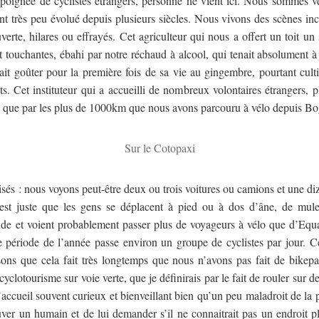
e poignée de cyclistes étrangers, personne ne vient ici. Nous sommes vé
 très peu évolué depuis plusieurs siècles. Nous vivons des scènes inc
te, hilares ou effrayés. Cet agriculteur qui nous a offert un toit un 
t touchantes, ébahi par notre réchaud à alcool, qui tenait absolument
ait goûter pour la première fois de sa vie au gingembre, pourtant cul
s. Cet instituteur qui a accueilli de nombreux volontaires étrangers, p
ue que par les plus de 1000km que nous avons parcouru à vélo depuis Bo
Sur le Cotopaxi
isés : nous voyons peut-être deux ou trois voitures ou camions et une di
’est juste que les gens se déplacent à pied ou à dos d’âne, de mu
de et voient probablement passer plus de voyageurs à vélo que d’Equator
e période de l’année passe environ un groupe de cyclistes par jour. Ce
ons que cela fait très longtemps que nous n’avons pas fait de bikepa
clotourisme sur voie verte, que je définirais par le fait de rouler sur d
ccueil souvent curieux et bienveillant bien qu’un peu maladroit de la po
ouver un humain et de lui demander s’il ne connaitrait pas un endroit p