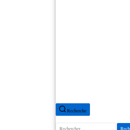
Canada
Cap-Vert
Colombie
Cuba
Espagne
Équateur
France
Mexique
Pérou
Portugal
Recherche
Rechercher :