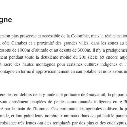
agne
ion plus préservée et accessible de la Colombie, mais la réalité est to
côte Caraïbes et à proximité des grandes villes, dans les zones au cl
sous de 1000m d’altitude et au dessus de 3000m, il n’y a pratiquement
ment pendant toute la deuxième moitié du 20e siècle (et encore aujou
t sacré des hautes montagnes pour certaines cultures indigènes et l
ntagne en terme d’approvisionnement en eau potable, et nous avons un 
érente : en-dehors de la grande cité portuaire de Guayaquil, la plupart 
s sont densément peuplées de petites communautés indigènes entre 
guré par la main de l’homme. Ces communautés agricoles cultivent la p
umide, et font paître leurs nombreux animaux dans ce qui était le paramo.
 croissance très lentes ont étés remplacés par des pins et des eucalypt