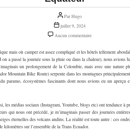
Auteur
Par
Hugo
de
Date
juillet 9, 2024
l’article
de
sur
Aucun commentaire
l’article
Équateur
ue mais où camper est assez compliqué et les hôtels tellement abordab
d on a passé la journée sous la pluie ou dans la chaleur), nous avions 
j’imaginais un prolongement de la Colombie, mais avec une nature pl
or Mountain Bike Route) serpente dans les montagnes principalement e
et du paramo, écosystèmes fascinants dont nous avions eu un aperçu 
si, les médias sociaux (Instagram, Youtube, blogs etc) ont tendance à pr
urs qui nous ont précédé, je m’imaginais passer des journées entières
neiges éternelles des volcans andins. La réalité est toute autre : ces endro
e kilomètres sur l’ensemble de la Trans Ecuador.