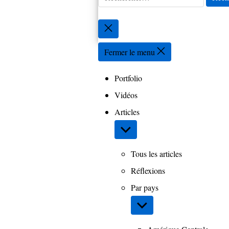
Fermer
la
recherche
Fermer le menu
Portfolio
Vidéos
Articles
Afficher
le
sous-
Tous les articles
menu
Réflexions
Par pays
Afficher
le
sous-