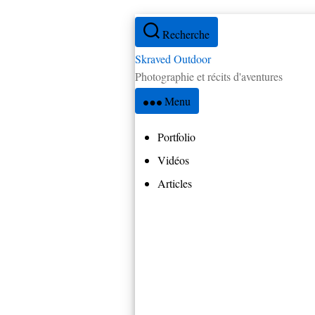
Aller
Recherche
au
contenu
Skraved Outdoor
Photographie et récits d'aventures
Menu
Portfolio
Vidéos
Articles
Tous les articles
Réflexions
Par pays
Amérique Centrale
Brésil