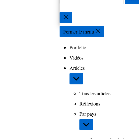
Fermer
la
recherche
Fermer le menu
Portfolio
Vidéos
Articles
Afficher
le
sous-
Tous les articles
menu
Réflexions
Par pays
Afficher
le
sous-