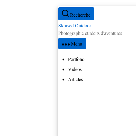
Aller
Recherche
au
contenu
Skraved Outdoor
Photographie et récits d'aventures
Menu
Portfolio
Vidéos
Articles
Tous les articles
Réflexions
Par pays
Amérique Centrale
Brésil