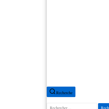
Canada
Cap-Vert
Colombie
Cuba
Espagne
Équateur
France
Mexique
Pérou
Portugal
Recherche
Rechercher :