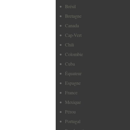
Brésil
Bretagne
Canada
Cap-Vert
Chili
Colombie
Cuba
Équateur
Espagne
France
Mexique
Pérou
Portugal