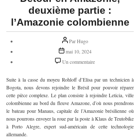
deuxième partie :
l’Amazonie colombienne
Auteur
Par
Hugo
de
Date
mai 10, 2024
l’article
de
sur
Un commentaire
l’article
Détour
en
Suite à la casse du moyeu Rohloff d’Elisa par un technicien à
Amazonie,
Bogota, nous devons rejoindre le Brésil pour pouvoir réparer
deuxième
cette pièce complexe. Le plan consiste à rejoindre Leticia, ville
partie
colombienne au bord du fleuve Amazone, d’où nous prendrons
:
le bateau pour Manaus, capitale de l’Amazonie brésilienne où
l’Amazonie
nous pourrons envoyer la roue par la poste à Klaus de Teutobike
colombienne
à Porto Alegre, expert sud-américain de cette technologie
allemande.