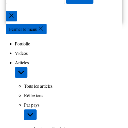
Fermer
la
recherche
Fermer le menu
Portfolio
Vidéos
Articles
Afficher
le
sous-
Tous les articles
menu
Réflexions
Par pays
Afficher
le
sous-