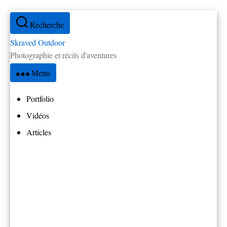
Aller
Recherche
au
contenu
Skraved Outdoor
Photographie et récits d'aventures
Menu
Portfolio
Vidéos
Articles
Tous les articles
Réflexions
Par pays
Amérique Centrale
Brésil