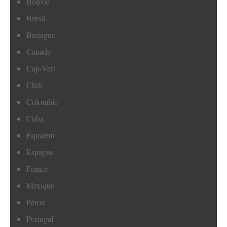
Bolivie
Brésil
Bretagne
Canada
Cap-Vert
Chili
Colombie
Cuba
Équateur
Espagne
France
Mexique
Pérou
Portugal