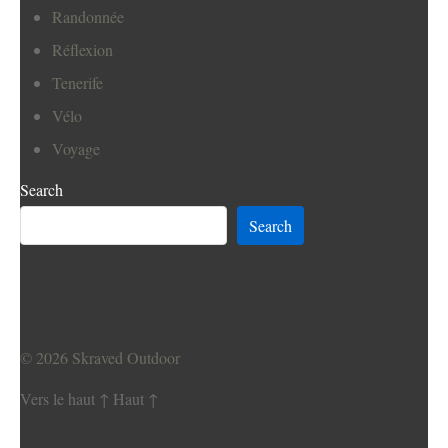
Randonnée
Réflexion
Tenerife
Vélo
Voyage
Search
Search
© 2026
Skraved Outdoor
Vers le haut
↑
Haut
↑