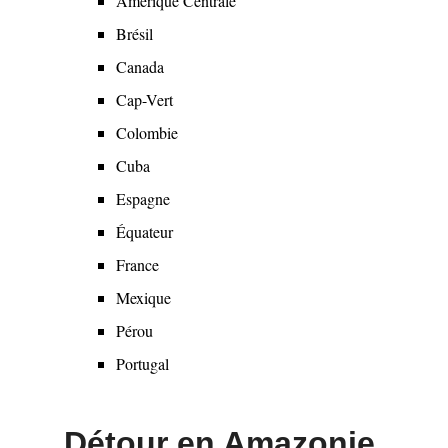
Amérique Centrale
menu
Brésil
Canada
Cap-Vert
Colombie
Cuba
Espagne
Équateur
France
Mexique
Pérou
Portugal
Détour en Amazonie,