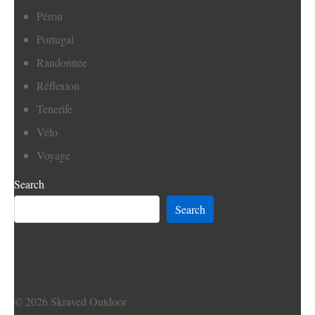
Pérou
Portugal
Randonnée
Réflexion
Tenerife
Vélo
Voyage
Search
Search
© 2026
Skraved Outdoor