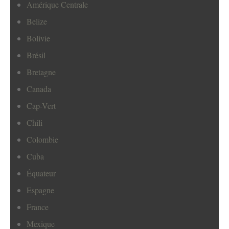
Amérique Centrale
Belize
Bolivie
Brésil
Bretagne
Canada
Cap-Vert
Chili
Colombie
Cuba
Équateur
Espagne
France
Mexique