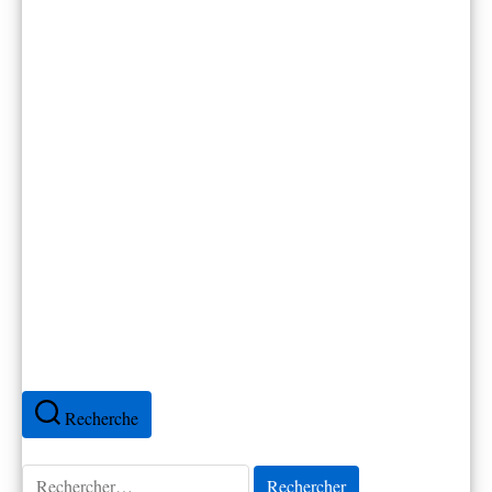
Canada
Cap-Vert
Colombie
Cuba
Espagne
Équateur
France
Mexique
Pérou
Portugal
Recherche
Rechercher :