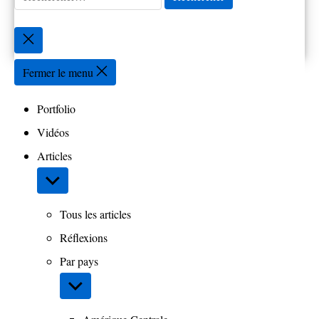
Fermer
la
recherche
Fermer le menu
Portfolio
Vidéos
Articles
Afficher
le
sous-
Tous les articles
menu
Réflexions
Par pays
Afficher
le
sous-