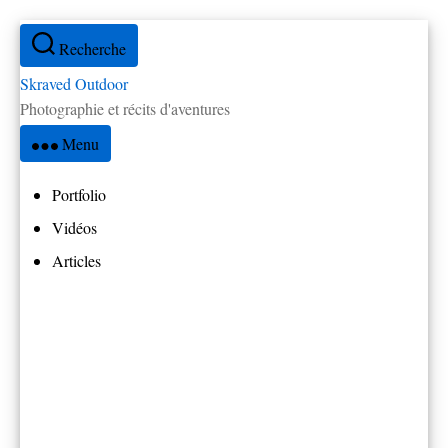
Aller
Recherche
au
contenu
Skraved Outdoor
Photographie et récits d'aventures
Menu
Portfolio
Vidéos
Articles
Tous les articles
Réflexions
Par pays
Amérique Centrale
Brésil